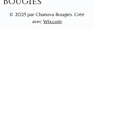
Bougies
Posez toujours votre bougie 
sur une surface résistante à la 
© 2025 par Chanova Bougies. Créé
chaleur.
🌿 
Prolonger la durée de vie de votre 
avec
Wix.com
bougie
Pour éteindre votre bougie, 
privilégiez un éteignoir.
Replacez le couvercle en 
bambou une fois la cire 
refroidie afin de préserver 
toute l’intensité du parfum.
Pour une combustion 
harmonieuse, évitez de laisser 
votre bougie allumée plus 
de 
4 heures consécutives
.
💡 
Un geste responsable
Lorsque votre bougie est entièrement 
consumée, nettoyez délicatement 
son contenant afin de lui offrir une 
seconde vie .