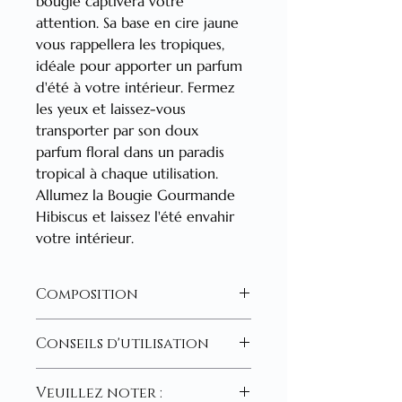
bougie captivera votre 
attention. Sa base en cire jaune 
vous rappellera les tropiques, 
idéale pour apporter un parfum 
d'été à votre intérieur. Fermez 
les yeux et laissez-vous 
transporter par son doux 
parfum floral dans un paradis 
tropical à chaque utilisation. 
Allumez la Bougie Gourmande 
Hibiscus et laissez l'été envahir 
votre intérieur.
Composition
110 g net , Cire végétale de soja, 
Conseils d'utilisation
mèche en coton , fragrance de 
Grasse, environ 15 h de fonte.
Conseils d’utilisation de votre bougie 
H412 - Nocif pour les organismes 
Veuillez noter :
parfumée